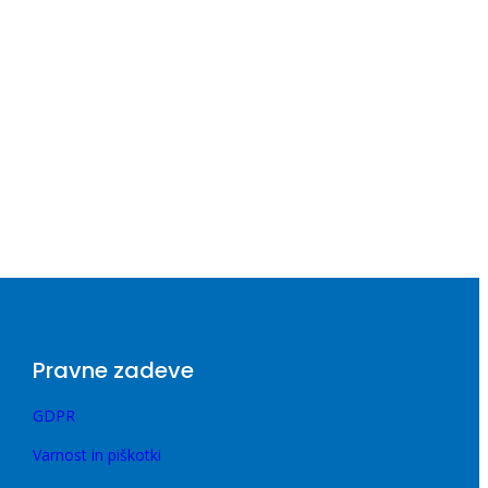
Pravne zadeve
GDPR
Varnost in piškotki