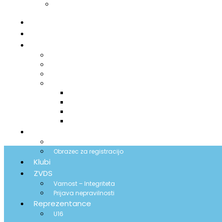
U16
Domov
Novice
Tekmovanja
Lestvice
Koledar
Delegacije
Bilteni
2025-2026
2024-2025
2023-2024
2022-2023
Igralci
Seznam
Obrazec za registracijo
Klubi
ZVDS
Varnost – Integriteta
Prijava nepravilnosti
Reprezentance
U16