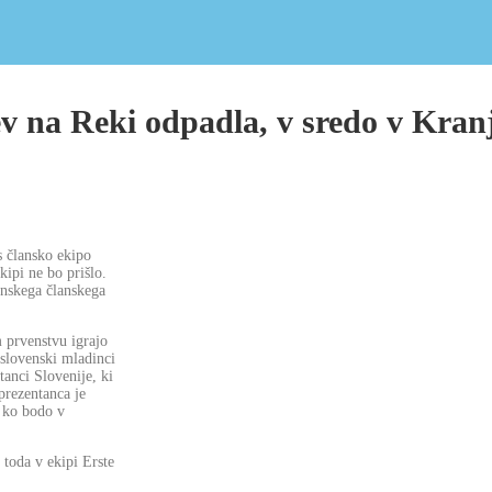
 na Reki odpadla, v sredo v Kran
s člansko ekipo
ipi ne bo prišlo.
enskega članskega
 prvenstvu igrajo
slovenski mladinci
tanci Slovenije, ki
prezentanca je
, ko bodo v
 toda v ekipi Erste