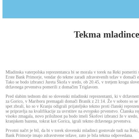
Tekma mladincev
Mladinska vaterpolska reprezentanca bi se morala v torek na Reki pomeriti 
Erste Bank Primorje, vendar do tekme zaradi zdravstvenih težav v domači ek
Tako se bodo izbranci Jureta Škofa v sredo, ob 20.45, v tretjem krogu slov
državnega prvenstva pomerili z domačim Triglavom.
Pred slabim tednom dni so slovenski mladinski reprezentanti, ki v državnem
za Gorico, v Mariboru premagali domači Branik z 21:14. Že v soboto so se 
spet zbrali, ko so v Kranju odigrali prijateljsko tekmo proti članski reprezen
se pripravlja na kvalifikacije za uvrstitev na evropsko prvenstvo. Članska re
visoko zmagala, novo priložnost pa bodo imeli Škofovi izbranci že v sredo
kranjskem bazenu, tokrat kot Gorica, igrali tekmo državnega prvenstva.
Prvotni načrt je bil, da bi v torek slovenski mladinci gostovale tudi na Reki,
Bank Primorje imajo zdravstvene težave, zato je bila tekma odpovedana.