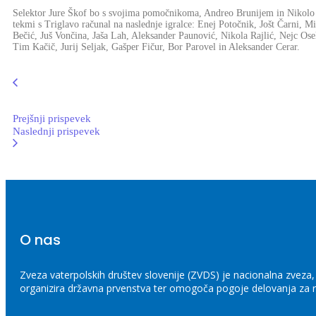
Selektor Jure Škof bo s svojima pomočnikoma, Andreo Brunijem in Nikol
tekmi s Triglavo računal na naslednje igralce: Enej Potočnik, Jošt Čarni, 
Bečić, Juš Vončina, Jaša Lah, Aleksander Paunović, Nikola Rajlić, Nejc Os
Tim Kačič, Jurij Seljak, Gašper Fičur, Bor Parovel in Aleksander Cerar.
Prejšnji prispevek
Naslednji prispevek
O nas
Zveza vaterpolskih društev slovenije (ZVDS) je nacionalna zveza, k
organizira državna prvenstva ter omogoča pogoje delovanja za r