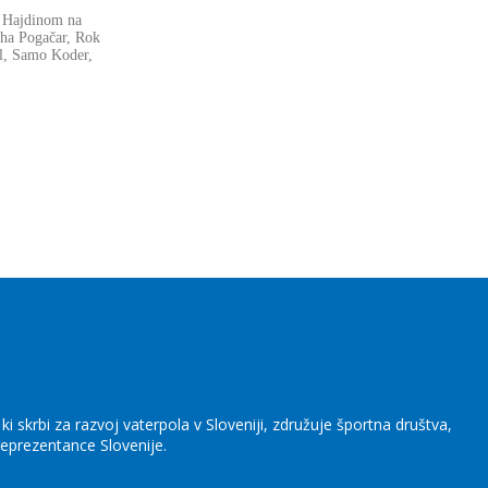
o Hajdinom na
Miha Pogačar, Rok
el, Samo Koder,
i skrbi za razvoj vaterpola v Sloveniji, združuje športna društva,
eprezentance Slovenije.