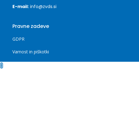
E-mail:
info@zvds.si
Pravne zadeve
GDPR
Varnost in piškotki