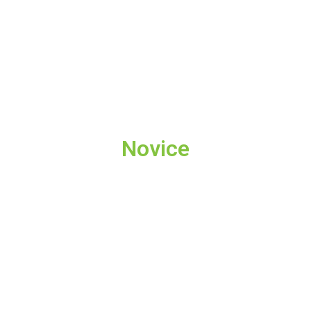
Novice
Italijani previsoka ovira
5 avgusta, 2026