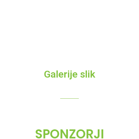
Mladinska reprezentanca četrta v Pančevu
26 julija, 2026
Ljubljana Slovan do četrtega pokalnega naslova
20 junija, 2026
Galerije slik
SPONZORJI