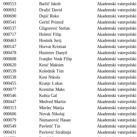
000553
Barlič Jakob
Akademski vaterpolski
000692
Dražić David
Akademski vaterpolski
000690
Dujić Roko
Akademski vaterpolski
000541
Gerlič Primož
Akademski vaterpolski
000537
Gligorević Stefan
Akademski vaterpolski
000717
Holetić Filip
Akademski vaterpolski
000463
Hostnik Jurij
Akademski vaterpolski
000147
Horvat Kristian
Akademski vaterpolski
000478
Huzieiev Danyil
Akademski vaterpolski
000608
Ivanjko Vouk Filip
Akademski vaterpolski
000620
Kesić Maksim
Akademski vaterpolski
000539
Kolednik Tim
Akademski vaterpolski
000538
Kosi Nikola
Akademski vaterpolski
000455
Kranjc Lukas
Akademski vaterpolski
000077
Kremžar Maks
Akademski vaterpolski
000546
Kuhta Gal
Akademski vaterpolski
000447
Medved Martin
Akademski vaterpolski
000313
Muršec Matija
Akademski vaterpolski
000606
Novak Nikolaj
Akademski vaterpolski
000079
Numanović Hasan
Akademski vaterpolski
000549
Pavletič Tin
Akademski vaterpolski
000431
Pavlović Strahinja
Akademski vaterpolski