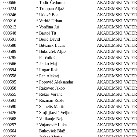
000666
Todić Čedomir
AKADEMSKI VATER
000224
*
Troppan Aljaž
AKADEMSKI VATER
000246
*
Udovč Bor
AKADEMSKI VATER
000216
*
Verbič Urban
AKADEMSKI VATER
000212
*
Vončina Juš
AKADEMSKI VATER
000648
*
Bartol Tit
AKADEMSKI VATER
000591
*
Berić David
AKADEMSKI VATER
000588
*
Bitežnik Lucas
AKADEMSKI VATER
000589
*
Bukovšek Aljaž
AKADEMSKI VATER
000795
Farčnik Gal
AKADEMSKI VATER
000566
*
Jenko Maj
AKADEMSKI VATER
000594
*
Logar Rok
AKADEMSKI VATER
000558
*
Pen Aleksej
AKADEMSKI VATER
000595
*
Popović Aleksandar
AKADEMSKI VATER
000358
*
Rakovec Jakob
AKADEMSKI VATER
000655
*
Rekar Voranc
AKADEMSKI VATER
000593
*
Rozman Rožle
AKADEMSKI VATER
000590
*
Samelis Martin
AKADEMSKI VATER
000426
*
Stojiljković Veljko
AKADEMSKI VATER
000568
*
Velikanje Nejc
AKADEMSKI VATER
000257
*
Vujanović Luka
AKADEMSKI VATER
000664
Bukovšek Blaž
AKADEMSKI VATER