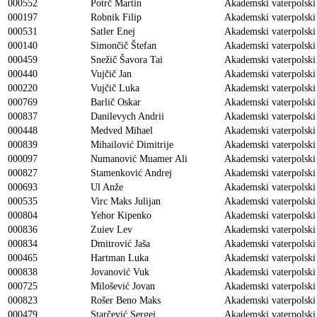
000552
Potrč Martin
Akademski vaterpolski
000197
Robnik Filip
Akademski vaterpolski
000531
Satler Enej
Akademski vaterpolski
000140
Simončič Štefan
Akademski vaterpolski
000459
Snežič Šavora Tai
Akademski vaterpolski
000440
Vujčič Jan
Akademski vaterpolski
000220
Vujčič Luka
Akademski vaterpolski
000769
Barlič Oskar
Akademski vaterpolski
000837
Danilevych Andrii
Akademski vaterpolski
000448
Medved Mihael
Akademski vaterpolski
000839
Mihailović Dimitrije
Akademski vaterpolski
000097
Numanović Muamer Ali
Akademski vaterpolski
000827
Stamenković Andrej
Akademski vaterpolski
000693
Ul Anže
Akademski vaterpolski
000535
Virc Maks Julijan
Akademski vaterpolski
000804
Yehor Kipenko
Akademski vaterpolski
000836
Zuiev Lev
Akademski vaterpolski
000834
Dmitrović Jaša
Akademski vaterpolski
000465
Hartman Luka
Akademski vaterpolski
000838
Jovanović Vuk
Akademski vaterpolski
000725
Milošević Jovan
Akademski vaterpolski
000823
Rošer Beno Maks
Akademski vaterpolski
000479
Starčević Sergej
Akademski vaterpolski