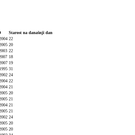
D
Starost na današnji dan
2004
22
2005
20
2003
22
2007
18
2007
19
1995
31
2002
24
2004
22
2004
21
2005
20
2005
21
2004
21
2005
21
2002
24
2005
20
2005
20