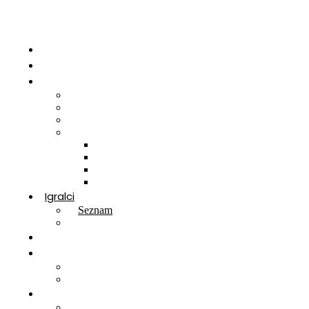
Domov
Novice
Tekmovanja
Lestvice
Koledar
Delegacije
Bilteni
2025-2026
2024-2025
2023-2024
2022-2023
Igralci
Seznam
Obrazec za registracijo
Klubi
ZVDS
Varnost – Integriteta
Prijava nepravilnosti
Reprezentance
U16