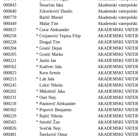
000843
Šmarčan Jaka
Akademski vaterpolski
000840
Zdravković Danilo
Akademski vaterpolski
000770
Barlič Marsel
Akademski vaterpolski
000449
Mašat Tim
Akademski vaterpolski
000025
*
Cerar Aleksander
AKADEMSKI VATER
000258
*
Cvijanović Tepina Filip
AKADEMSKI VATER
000228
Dragaš Tim
AKADEMSKI VATER
000204
*
Gostić Dejan
AKADEMSKI VATER
000205
*
Gostić Marko
AKADEMSKI VATER
000221
*
Justin Jan
AKADEMSKI VATER
000562
*
Kadivec Jaša
AKADEMSKI VATER
000825
Kern Armin
AKADEMSKI VATER
000213
*
Lah Jaša
AKADEMSKI VATER
000245
Lukić Nikola
AKADEMSKI VATER
000202
*
Mikoletič Jaka
AKADEMSKI VATER
000231
*
Osel Nejc
AKADEMSKI VATER
000218
*
Paunovič Aleksander
AKADEMSKI VATER
000362
*
Popović Benjamin
AKADEMSKI VATER
000229
*
Rajlić Nikola
AKADEMSKI VATER
000565
*
Smolič Žan
AKADEMSKI VATER
000826
Svečak Nejc
AKADEMSKI VATER
000481
Šmrković Omar
AKADEMSKI VATER