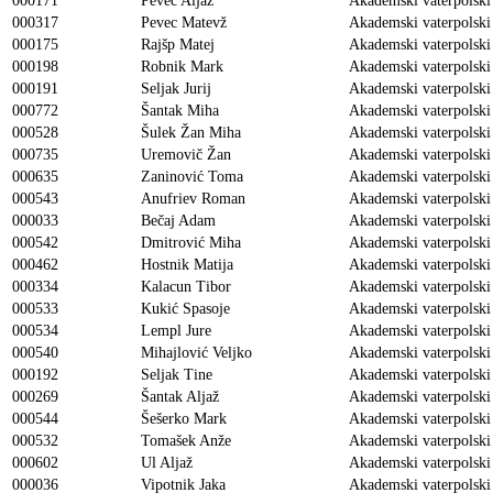
000171
Pevec Aljaž
Akademski vaterpolski
000317
Pevec Matevž
Akademski vaterpolski
000175
Rajšp Matej
Akademski vaterpolski
000198
Robnik Mark
Akademski vaterpolski
000191
Seljak Jurij
Akademski vaterpolski
000772
Šantak Miha
Akademski vaterpolski
000528
Šulek Žan Miha
Akademski vaterpolski
000735
Uremovič Žan
Akademski vaterpolski
000635
Zaninović Toma
Akademski vaterpolski
000543
Anufriev Roman
Akademski vaterpolski
000033
Bečaj Adam
Akademski vaterpolski
000542
Dmitrović Miha
Akademski vaterpolski
000462
Hostnik Matija
Akademski vaterpolski
000334
Kalacun Tibor
Akademski vaterpolski
000533
Kukić Spasoje
Akademski vaterpolski
000534
Lempl Jure
Akademski vaterpolski
000540
Mihajlović Veljko
Akademski vaterpolski
000192
Seljak Tine
Akademski vaterpolski
000269
Šantak Aljaž
Akademski vaterpolski
000544
Šešerko Mark
Akademski vaterpolski
000532
Tomašek Anže
Akademski vaterpolski
000602
Ul Aljaž
Akademski vaterpolski
000036
Vipotnik Jaka
Akademski vaterpolski