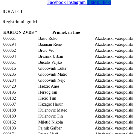
Facebook
Instagram
Tiktok
Flickr
IGRALCI
Registrirani igralci
KARTON ZVDS
*
Priimek in Ime
000661
Bašić Roko
Akademski vaterpolski
000294
Bauman Rene
Akademski vaterpolski
000862
Brčić Vid
Akademski vaterpolski
000604
Breznik Urban
Akademski vaterpolski
000861
Bucalo Veljko
Akademski vaterpolski
000316
Globovnik Luka
Akademski vaterpolski
000285
Globovnik Matic
Akademski vaterpolski
000284
Globovnik Nejc
Akademski vaterpolski
000420
Hadžić Anes
Akademski vaterpolski
000196
Herzog Jan
Akademski vaterpolski
000182
Kačič Tim
Akademski vaterpolski
000607
Kazagić Harun
Akademski vaterpolski
000188
Kulenović Mateo
Akademski vaterpolski
000189
Kulenović Tin
Akademski vaterpolski
000162
Miletić Nikola
Akademski vaterpolski
000193
Pajnik Gašper
Akademski vaterpolski