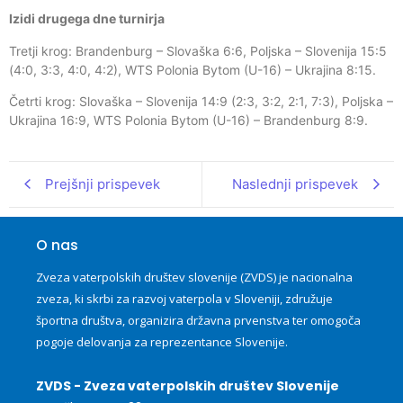
Izidi drugega dne turnirja
Tretji krog: Brandenburg – Slovaška 6:6, Poljska – Slovenija 15:5
(4:0, 3:3, 4:0, 4:2), WTS Polonia Bytom (U-16) – Ukrajina 8:15.
Četrti krog: Slovaška – Slovenija 14:9 (2:3, 3:2, 2:1, 7:3), Poljska –
Ukrajina 16:9, WTS Polonia Bytom (U-16) – Brandenburg 8:9.
Prejšnji prispevek
Naslednji prispevek
O nas
Zveza vaterpolskih društev slovenije (ZVDS) je nacionalna
zveza, ki skrbi za razvoj vaterpola v Sloveniji, združuje
športna društva, organizira državna prvenstva ter omogoča
pogoje delovanja za reprezentance Slovenije.
ZVDS - Zveza vaterpolskih društev Slovenije