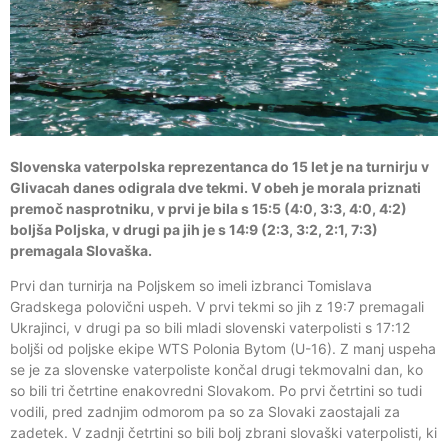
Slovenska vaterpolska reprezentanca do 15 let je na turnirju v
Glivacah danes odigrala dve tekmi. V obeh je morala priznati
premoč nasprotniku, v prvi je bila s 15:5 (4:0, 3:3, 4:0, 4:2)
boljša Poljska, v drugi pa jih je s 14:9 (2:3, 3:2, 2:1, 7:3)
premagala Slovaška.
Prvi dan turnirja na Poljskem so imeli izbranci Tomislava
Gradskega polovični uspeh. V prvi tekmi so jih z 19:7 premagali
Ukrajinci, v drugi pa so bili mladi slovenski vaterpolisti s 17:12
boljši od poljske ekipe WTS Polonia Bytom (U-16). Z manj uspeha
se je za slovenske vaterpoliste končal drugi tekmovalni dan, ko
so bili tri četrtine enakovredni Slovakom. Po prvi četrtini so tudi
vodili, pred zadnjim odmorom pa so za Slovaki zaostajali za
zadetek. V zadnji četrtini so bili bolj zbrani slovaški vaterpolisti, ki