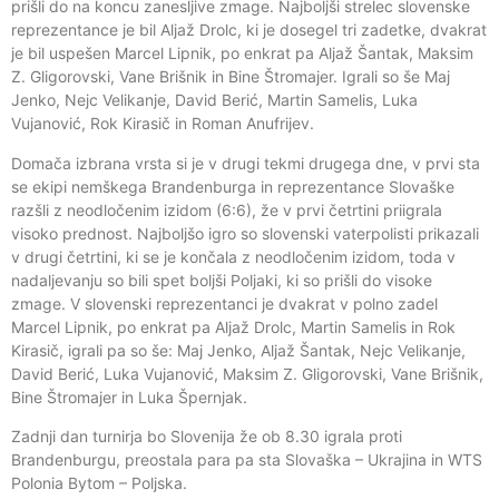
prišli do na koncu zanesljive zmage. Najboljši strelec slovenske
reprezentance je bil Aljaž Drolc, ki je dosegel tri zadetke, dvakrat
je bil uspešen Marcel Lipnik, po enkrat pa Aljaž Šantak, Maksim
Z. Gligorovski, Vane Brišnik in Bine Štromajer. Igrali so še Maj
Jenko, Nejc Velikanje, David Berić, Martin Samelis, Luka
Vujanović, Rok Kirasič in Roman Anufrijev.
Domača izbrana vrsta si je v drugi tekmi drugega dne, v prvi sta
se ekipi nemškega Brandenburga in reprezentance Slovaške
razšli z neodločenim izidom (6:6), že v prvi četrtini priigrala
visoko prednost. Najboljšo igro so slovenski vaterpolisti prikazali
v drugi četrtini, ki se je končala z neodločenim izidom, toda v
nadaljevanju so bili spet boljši Poljaki, ki so prišli do visoke
zmage. V slovenski reprezentanci je dvakrat v polno zadel
Marcel Lipnik, po enkrat pa Aljaž Drolc, Martin Samelis in Rok
Kirasič, igrali pa so še: Maj Jenko, Aljaž Šantak, Nejc Velikanje,
David Berić, Luka Vujanović, Maksim Z. Gligorovski, Vane Brišnik,
Bine Štromajer in Luka Špernjak.
Zadnji dan turnirja bo Slovenija že ob 8.30 igrala proti
Brandenburgu, preostala para pa sta Slovaška – Ukrajina in WTS
Polonia Bytom – Poljska.