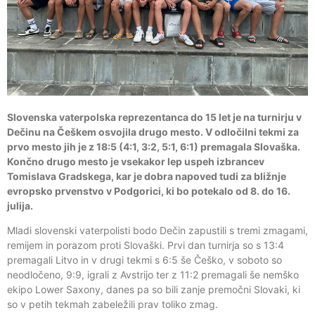
Slovenska vaterpolska reprezentanca do 15 let je na turnirju v
Dečinu na Češkem osvojila drugo mesto. V odločilni tekmi za
prvo mesto jih je z 18:5 (4:1, 3:2, 5:1, 6:1) premagala Slovaška.
Končno drugo mesto je vsekakor lep uspeh izbrancev
Tomislava Gradskega, kar je dobra napoved tudi za bližnje
evropsko prvenstvo v Podgorici, ki bo potekalo od 8. do 16.
julija.
Mladi slovenski vaterpolisti bodo Dečin zapustili s tremi zmagami,
remijem in porazom proti Slovaški. Prvi dan turnirja so s 13:4
premagali Litvo in v drugi tekmi s 6:5 še Češko, v soboto so
neodločeno, 9:9, igrali z Avstrijo ter z 11:2 premagali še nemško
ekipo Lower Saxony, danes pa so bili zanje premočni Slovaki, ki
so v petih tekmah zabeležili prav toliko zmag.