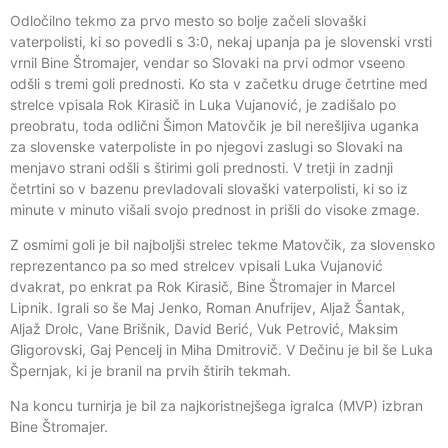
Odločilno tekmo za prvo mesto so bolje začeli slovaški
vaterpolisti, ki so povedli s 3:0, nekaj upanja pa je slovenski vrsti
vrnil Bine Štromajer, vendar so Slovaki na prvi odmor vseeno
odšli s tremi goli prednosti. Ko sta v začetku druge četrtine med
strelce vpisala Rok Kirasič in Luka Vujanović, je zadišalo po
preobratu, toda odlični Šimon Matovčik je bil nerešljiva uganka
za slovenske vaterpoliste in po njegovi zaslugi so Slovaki na
menjavo strani odšli s štirimi goli prednosti. V tretji in zadnji
četrtini so v bazenu prevladovali slovaški vaterpolisti, ki so iz
minute v minuto višali svojo prednost in prišli do visoke zmage.
Z osmimi goli je bil najboljši strelec tekme Matovčik, za slovensko
reprezentanco pa so med strelcev vpisali Luka Vujanović
dvakrat, po enkrat pa Rok Kirasič, Bine Štromajer in Marcel
Lipnik. Igrali so še Maj Jenko, Roman Anufrijev, Aljaž Šantak,
Aljaž Drolc, Vane Brišnik, David Berić, Vuk Petrović, Maksim
Gligorovski, Gaj Pencelj in Miha Dmitrovič. V Dečinu je bil še Luka
Špernjak, ki je branil na prvih štirih tekmah.
Na koncu turnirja je bil za najkoristnejšega igralca (MVP) izbran
Bine Štromajer.