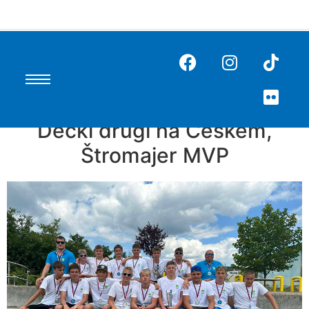
Dečki drugi na Češkem,
Štromajer MVP