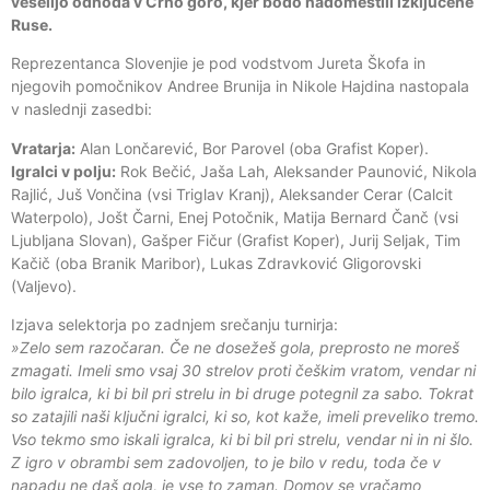
veselijo odhoda v Črno goro, kjer bodo nadomestili izključene
Ruse.
Reprezentanca Slovenjie je pod vodstvom Jureta Škofa in
njegovih pomočnikov Andree Brunija in Nikole Hajdina nastopala
v naslednji zasedbi:
Vratarja:
Alan Lončarević, Bor Parovel (oba Grafist Koper).
Igralci v polju:
Rok Bečić, Jaša Lah, Aleksander Paunović, Nikola
Rajlić, Juš Vončina (vsi Triglav Kranj), Aleksander Cerar (Calcit
Waterpolo), Jošt Čarni, Enej Potočnik, Matija Bernard Čanč (vsi
Ljubljana Slovan), Gašper Fičur (Grafist Koper), Jurij Seljak, Tim
Kačič (oba Branik Maribor), Lukas Zdravković Gligorovski
(Valjevo).
Izjava selektorja po zadnjem srečanju turnirja:
»Zelo sem razočaran. Če ne dosežeš gola, preprosto ne moreš
zmagati. Imeli smo vsaj 30 strelov proti češkim vratom, vendar ni
bilo igralca, ki bi bil pri strelu in bi druge potegnil za sabo. Tokrat
so zatajili naši ključni igralci, ki so, kot kaže, imeli preveliko tremo.
Vso tekmo smo iskali igralca, ki bi bil pri strelu, vendar ni in ni šlo.
Z igro v obrambi sem zadovoljen, to je bilo v redu, toda če v
napadu ne daš gola, je vse to zaman. Domov se vračamo