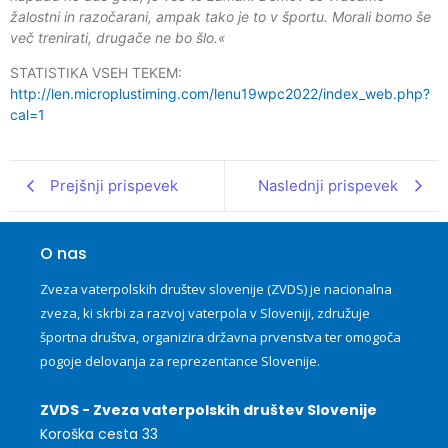
žalostni in razočarani, ampak tako je to v športu. Morali bomo še
več trenirati, drugače ne bo šlo.«
STATISTIKA VSEH TEKEM:
http://len.microplustiming.com/lenu19wpc2022/index_web.php?
cal=1
Prejšnji prispevek
Naslednji prispevek
O nas
Zveza vaterpolskih društev slovenije (ZVDS) je nacionalna
zveza, ki skrbi za razvoj vaterpola v Sloveniji, združuje
športna društva, organizira državna prvenstva ter omogoča
pogoje delovanja za reprezentance Slovenije.
ZVDS - Zveza vaterpolskih društev Slovenije
Koroška cesta 33