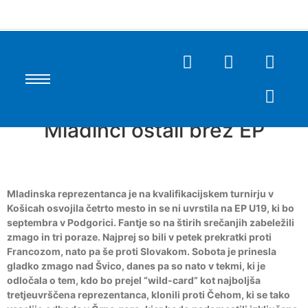
Mladinci ostali brez EP
Mladinska reprezentanca je na kvalifikacijskem turnirju v
Košicah osvojila četrto mesto in se ni uvrstila na EP U19, ki bo
septembra v Podgorici. Fantje so na štirih srečanjih zabeležili
zmago in tri poraze. Najprej so bili v petek prekratki proti
Francozom, nato pa še proti Slovakom. Sobota je prinesla
gladko zmago nad Švico, danes pa so nato v tekmi, ki je
odločala o tem, kdo bo prejel “wild-card” kot najboljša
tretjeuvrščena reprezentanca, klonili proti Čehom, ki se tako