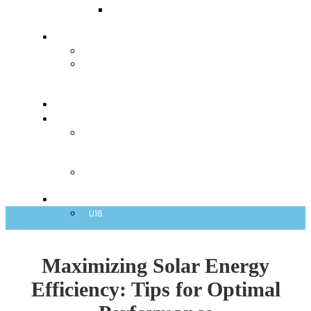
2022-
2023
Igralci
Seznam
Obrazec
za
registracijo
Klubi
ZVDS
Varnost
–
Integriteta
Prijava
nepravilnosti
Reprezentance
U16
Maximizing Solar Energy
Efficiency: Tips for Optimal