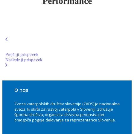
Performance
Prejšnji prispevek
Naslednji prispevek
O nas
Zveza vaterpolskih društev slovenije (ZVDS) je nacionalna
zveza, ki skrbi za razvoj vaterpola v Sloveniji, združuje
športna društva, organizira državna prvenstva ter
omogoča pogoje delovanja za reprezentance Slovenije.