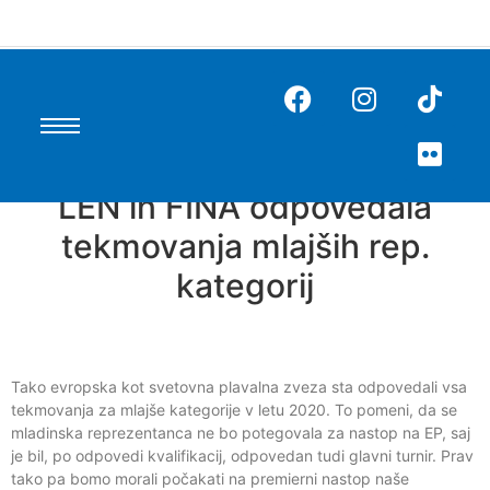
LEN in FINA odpovedala
tekmovanja mlajših rep.
kategorij
Tako evropska kot svetovna plavalna zveza sta odpovedali vsa
tekmovanja za mlajše kategorije v letu 2020. To pomeni, da se
mladinska reprezentanca ne bo potegovala za nastop na EP, saj
je bil, po odpovedi kvalifikacij, odpovedan tudi glavni turnir. Prav
tako pa bomo morali počakati na premierni nastop naše