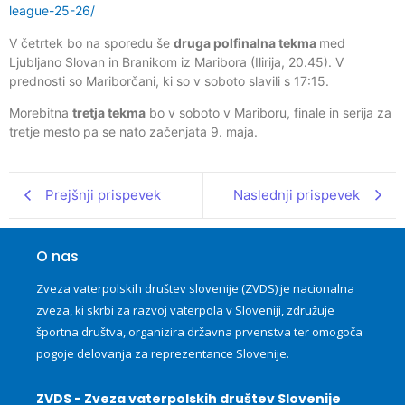
league-25-26/
V četrtek bo na sporedu še
druga polfinalna tekma
med
Ljubljano Slovan in Branikom iz Maribora (Ilirija, 20.45). V
prednosti so Mariborčani, ki so v soboto slavili s 17:15.
Morebitna
tretja tekma
bo v soboto v Mariboru, finale in serija za
tretje mesto pa se nato začenjata 9. maja.
Prejšnji prispevek
Naslednji prispevek
O nas
Zveza vaterpolskih društev slovenije (ZVDS) je nacionalna
zveza, ki skrbi za razvoj vaterpola v Sloveniji, združuje
športna društva, organizira državna prvenstva ter omogoča
pogoje delovanja za reprezentance Slovenije.
ZVDS - Zveza vaterpolskih društev Slovenije