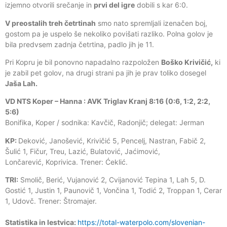
izjemno otvorili srečanje in
prvi del igre
dobili s kar 6:0.
V preostalih treh četrtinah
smo nato spremljali izenačen boj,
gostom pa je uspelo še nekoliko povišati razliko. Polna golov je
bila predvsem zadnja četrtina, padlo jih je 11.
Pri Kopru je bil ponovno napadalno razpoložen
Boško Krivičić,
ki
je zabil pet golov, na drugi strani pa jih je prav toliko dosegel
Jaša Lah.
VD NTS Koper – Hanna : AVK Triglav Kranj 8:16 (0:6, 1:2, 2:2,
5:6)
Bonifika, Koper / sodnika: Kavčič, Radonjič; delegat: Jerman
KP:
Deković, Janošević, Krivičić 5, Pencelj, Nastran, Fabič 2,
Šulić 1, Fičur, Treu, Lazić, Bulatović, Jaćimović,
Lončarević, Koprivica. Trener: Ćeklić.
TRI:
Smolič, Berić, Vujanović 2, Cvijanović Tepina 1, Lah 5, D.
Gostić 1, Justin 1, Paunovič 1, Vončina 1, Todić 2, Troppan 1, Cerar
1, Udovč. Trener: Štromajer.
Statistika in lestvica:
https://total-waterpolo.com/slovenian-