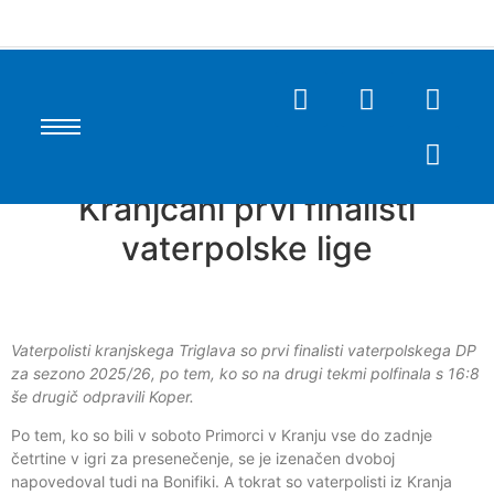
Kranjčani prvi finalisti
vaterpolske lige
Vaterpolisti kranjskega Triglava so prvi finalisti vaterpolskega DP
za sezono 2025/26, po tem, ko so na drugi tekmi polfinala s 16:8
še drugič odpravili Koper.
Po tem, ko so bili v soboto Primorci v Kranju vse do zadnje
četrtine v igri za presenečenje, se je izenačen dvoboj
napovedoval tudi na Bonifiki. A tokrat so vaterpolisti iz Kranja