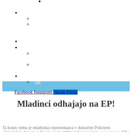
2022-
2023
Igralci
Seznam
Obrazec
za
registracijo
Klubi
ZVDS
Varnost –
Integriteta
Prijava
nepravilnosti
Reprezentance
U16
Facebook
Instagram
Tiktok
Flickr
Mladinci odhajajo na EP!
Ta konec tedna je mladinska reprezentanca v domačem Pokritem