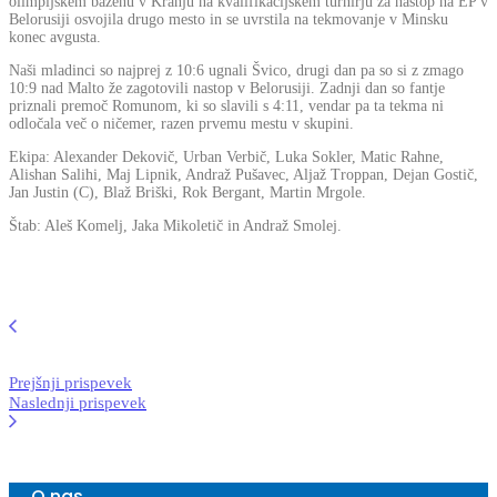
olimpijskem bazenu v Kranju na kvalifikacijskem turnirju za nastop na EP v
Belorusiji osvojila drugo mesto in se uvrstila na tekmovanje v Minsku
konec avgusta.
Naši mladinci so najprej z 10:6 ugnali Švico, drugi dan pa so si z zmago
10:9 nad Malto že zagotovili nastop v Belorusiji. Zadnji dan so fantje
priznali premoč Romunom, ki so slavili s 4:11, vendar pa ta tekma ni
odločala več o ničemer, razen prvemu mestu v skupini.
Ekipa: Alexander Dekovič, Urban Verbič, Luka Sokler, Matic Rahne,
Alishan Salihi, Maj Lipnik, Andraž Pušavec, Aljaž Troppan, Dejan Gostič,
Jan Justin (C), Blaž Briški, Rok Bergant, Martin Mrgole.
Štab: Aleš Komelj, Jaka Mikoletič in Andraž Smolej.
Prejšnji prispevek
Naslednji prispevek
O nas